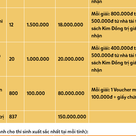
nhận
Mỗi giải: 800.000đ ti
hì
500.000đ từ nhà tài
12
1.500.000
18.000.000
sách Kim Đồng trị g
nhận
Mỗi giải: 400.000đ ti
a
500.000đ từ nhà tài
20
1.000.000
20.000.000
sách Kim Đồng trị gi
nhận
n
Mỗi giải: 1 Voucher 
800
100.000
80.000.000
100.000đ + giấy chứ
rị
837
150.000.000
nh cho thí sinh xuất sắc nhất tại mỗi tỉnh):