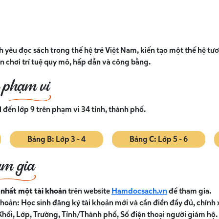
 yêu đọc sách trong thế hệ trẻ Việt Nam, kiến tạo một thế hệ tươn
 chơi trí tuệ quy mô, hấp dẫn và công bằng.
à phạm vi
1 đến lớp 9 trên phạm vi 34 tỉnh, thành phố.
Bảng B: Lớp 3 - 4
Bảng C: Lớp 5 - 6
am gia
 nhất một tài khoản
trên website
Hamdocsach.vn
để tham gia.
khoản: Học sinh đăng ký tài khoản mới và cần điền đầy đủ, chính 
 Khối, Lớp, Trường, Tỉnh/Thành phố, Số điện thoại người giám hộ.