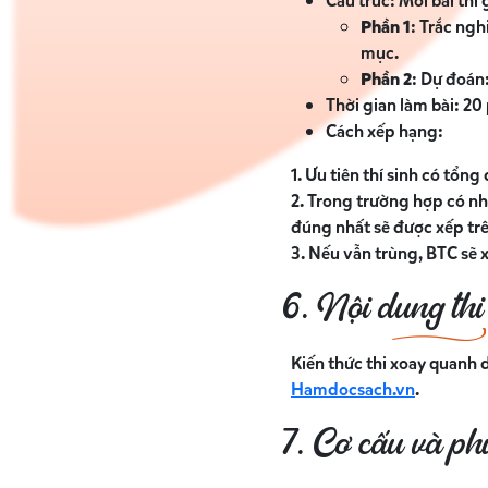
Cấu trúc: Mỗi bài thi
Phần 1
: Trắc ngh
mục.
Phần 2
: Dự đoán:
Thời gian làm bài: 20
Cách xếp hạng:
1. Ưu tiên thí sinh có tổng
2. Trong trường hợp có nh
đúng nhất sẽ được xếp trê
3. Nếu vẫn trùng, BTC sẽ x
6. Nội dung thi
Kiến thức thi xoay quanh 
Hamdocsach.vn
.
7. Cơ cấu và ph