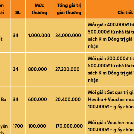
ên
Mức
Tổng giá trị
ải
SL
thưởng
giải thưởng
Chi tiết
Mỗi giải: 400.000đ tiề
500.000đ từ nhà tài 
34
1.000.000
34.000.000
t
sách Kim Đồng trị giá
nhận
Mỗi giải: 200.000đ tiề
500.000đ từ nhà tài 
34
800.000
27.200.000
sách Kim Đồng trị giá
nhận
Mỗi giải: Set quà trị g
i Ba
34
600.000
20.400.000
Heviho + Voucher mua
100.000đ + giấy chứ
Mỗi giải: Voucher mua
yến
1700
100.000
170.000.000
100.000đ + giấy chứ
ch