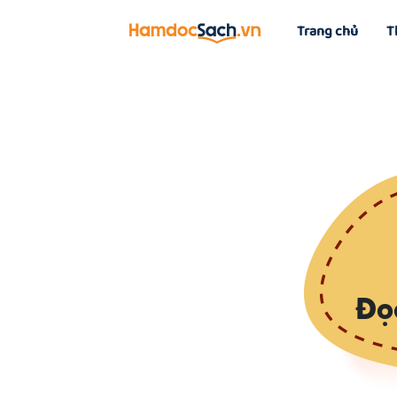
Trang chủ
T
Đọ